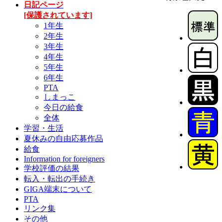
日記ページ
[保護されています]
1年生
2年生
3年生
4年生
5年生
6年生
PTA
しまっこ
今日の給食
全体
学習・生活
夏休みの自由応募作品
給食
Information for foreigners
学校評価の結果
転入・転出の手続き
GIGA端末について
PTA
リンク集
その他