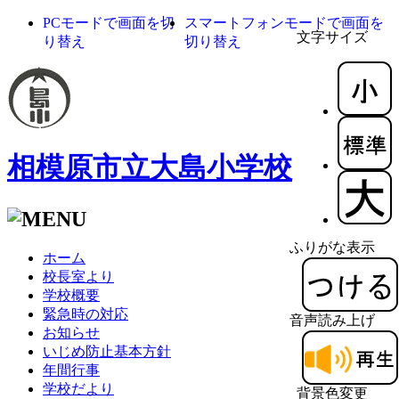
PCモードで画面を切
スマートフォンモードで画面を
文字サイズ
り替え
切り替え
相模原市立大島小学校
ふりがな表示
ホーム
校長室より
学校概要
緊急時の対応
音声読み上げ
お知らせ
いじめ防止基本方針
年間行事
学校だより
背景色変更