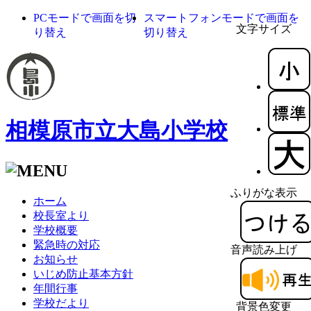
PCモードで画面を切
スマートフォンモードで画面を
文字サイズ
り替え
切り替え
相模原市立大島小学校
ふりがな表示
ホーム
校長室より
学校概要
緊急時の対応
音声読み上げ
お知らせ
いじめ防止基本方針
年間行事
学校だより
背景色変更