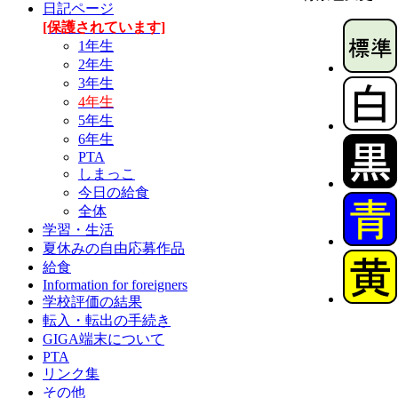
日記ページ
[保護されています]
1年生
2年生
3年生
4年生
5年生
6年生
PTA
しまっこ
今日の給食
全体
学習・生活
夏休みの自由応募作品
給食
Information for foreigners
学校評価の結果
転入・転出の手続き
GIGA端末について
PTA
リンク集
その他