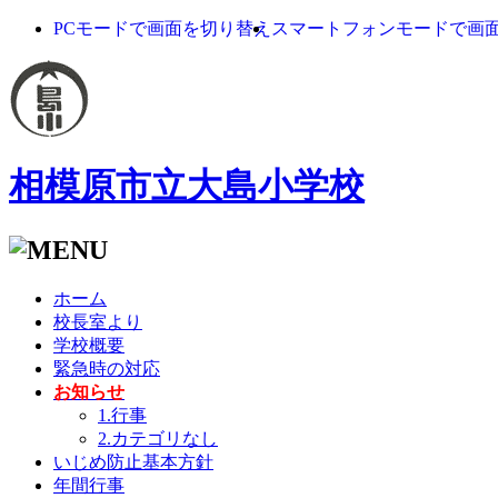
PCモードで画面を切り替え
スマートフォンモードで画
相模原市立大島小学校
ホーム
校長室より
学校概要
緊急時の対応
お知らせ
1.行事
2.カテゴリなし
いじめ防止基本方針
年間行事