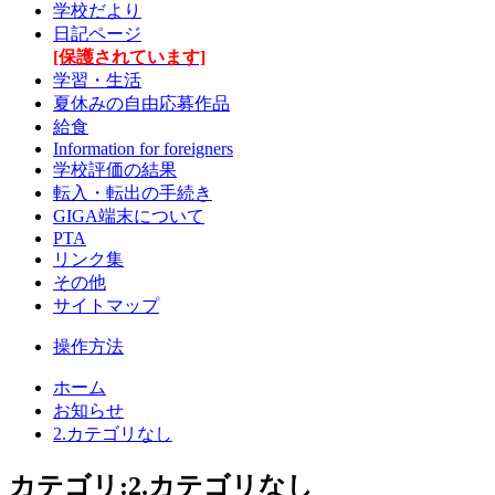
学校だより
日記ページ
[保護されています]
学習・生活
夏休みの自由応募作品
給食
Information for foreigners
学校評価の結果
転入・転出の手続き
GIGA端末について
PTA
リンク集
その他
サイトマップ
操作方法
ホーム
お知らせ
2.カテゴリなし
カテゴリ:2.カテゴリなし